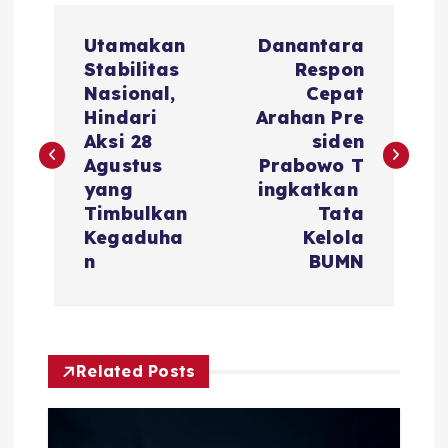
P
Utamakan
Danantara
o
Stabilitas
Respon
Nasional,
Cepat
s
Hindari
Arahan Pre
Aksi 28
siden
t
Agustus
Prabowo T
yang
ingkatkan
n
Timbulkan
Tata
Kegaduha
Kelola
a
n
BUMN
v
i
Related Posts
g