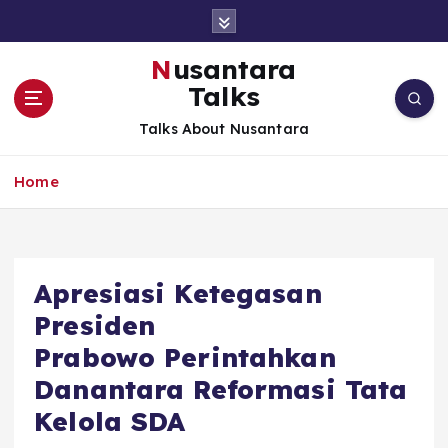
S
k
i
Nusantara
p
Talks
t
o
Talks About Nusantara
c
o
Home
n
t
e
n
t
Apresiasi Ketegasan
Presiden
Prabowo Perintahkan
Danantara Reformasi Tata
Kelola SDA