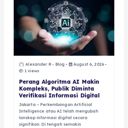
a
t
i
o
n
Alexander R
Blog
August 6, 2026
1 views
Perang Algoritma AI Makin
Kompleks, Publik Diminta
Verifikasi Informasi Digital
Jakarta – Perkembangan Artificial
Intelligence atau AI telah mengubah
lanskap informasi digital secara
signifikan. Di tengah semakin