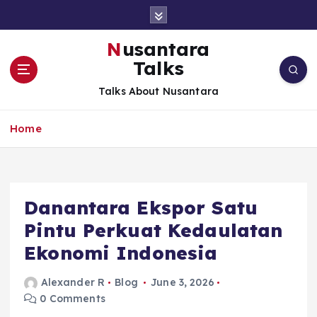
S
k
i
Nusantara
p
Talks
t
o
Talks About Nusantara
c
o
Home
n
t
e
n
t
Danantara Ekspor Satu
Pintu Perkuat Kedaulatan
Ekonomi Indonesia
Alexander R
Blog
June 3, 2026
0 Comments