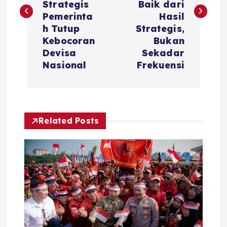
Strategis
Baik dari
t
Pemerinta
Hasil
h Tutup
Strategis,
n
Kebocoran
Bukan
Devisa
Sekadar
a
Nasional
Frekuensi
v
i
Related Posts
g
a
t
i