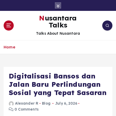
S
k
i
Nusantara
p
Talks
t
o
Talks About Nusantara
c
o
Home
n
t
e
n
t
Digitalisasi Bansos dan
Jalan Baru Perlindungan
Sosial yang Tepat Sasaran
Alexander R
Blog
July 6, 2026
0 Comments