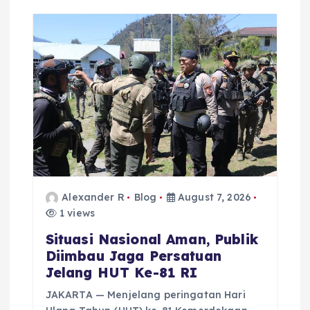
i
g
a
t
i
o
Alexander R
Blog
August 7, 2026
n
1 views
Situasi Nasional Aman, Publik
Diimbau Jaga Persatuan
Jelang HUT Ke-81 RI
JAKARTA — Menjelang peringatan Hari