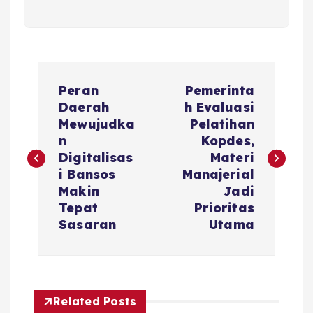
P
Peran
Pemerinta
o
Daerah
h Evaluasi
Mewujudka
Pelatihan
s
n
Kopdes,
Digitalisas
Materi
t
i Bansos
Manajerial
Makin
Jadi
n
Tepat
Prioritas
Sasaran
Utama
a
v
Related Posts