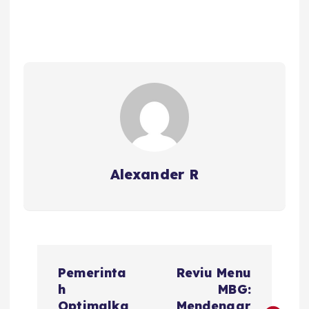
Alexander R
P
Pemerinta
Reviu Menu
o
h
MBG:
Optimalka
Mendengar