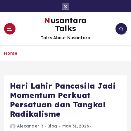
S
k
i
Nusantara
p
Talks
t
o
Talks About Nusantara
c
o
Home
n
t
e
n
t
Hari Lahir Pancasila Jadi
Momentum Perkuat
Persatuan dan Tangkal
Radikalisme
Alexander R
Blog
May 31, 2026