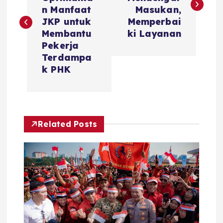
s
n Manfaat
Masukan,
JKP untuk
Memperbai
t
Membantu
ki Layanan
Pekerja
n
Terdampa
k PHK
a
v
Related Posts
i
g
a
t