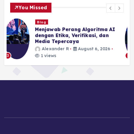
You Missed
Blog
I
Algoritma Mengejar Atensi,
Jurnalisme Menjaga Akurasi
dan Akal Sehat Publik
Alexander R
August 6, 2026
1 views
4