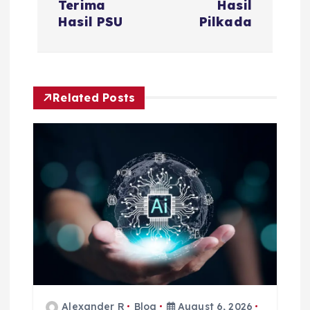
Terima
Hasil
n
Hasil PSU
Pilkada
a
v
Related Posts
i
g
a
t
i
o
Alexander R
Blog
August 6, 2026