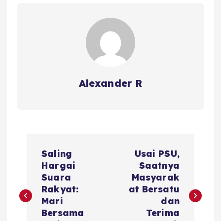
Alexander R
P
Saling
Usai PSU,
o
Hargai
Saatnya
Suara
Masyarak
s
Rakyat:
at Bersatu
Mari
dan
t
Bersama
Terima