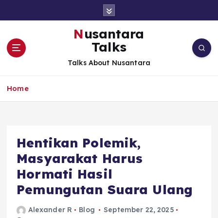
S
k
i
Nusantara
p
Talks
t
o
Talks About Nusantara
c
o
Home
n
t
e
n
t
Hentikan Polemik,
Masyarakat Harus
Hormati Hasil
Pemungutan Suara Ulang
Alexander R
Blog
September 22, 2025