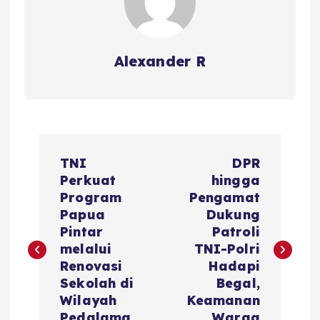
Alexander R
P
TNI
DPR
o
Perkuat
hingga
Program
Pengamat
s
Papua
Dukung
Pintar
Patroli
t
melalui
TNI-Polri
Renovasi
Hadapi
n
Sekolah di
Begal,
Wilayah
Keamanan
Pedalama
Warga