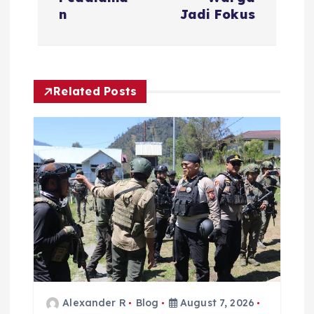
a
n
Jadi Fokus
v
i
Related Posts
g
a
t
i
o
n
Alexander R
Blog
August 7, 2026