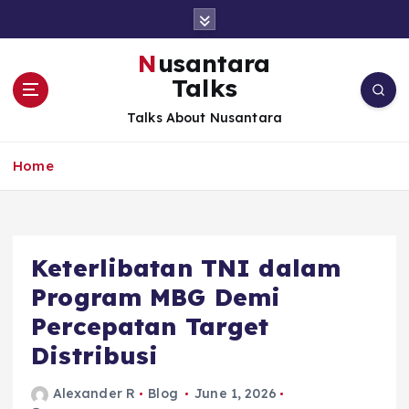
S
k
i
Nusantara
p
Talks
t
o
Talks About Nusantara
c
o
Home
n
t
e
n
t
Keterlibatan TNI dalam
Program MBG Demi
Percepatan Target
Distribusi
Alexander R
Blog
June 1, 2026