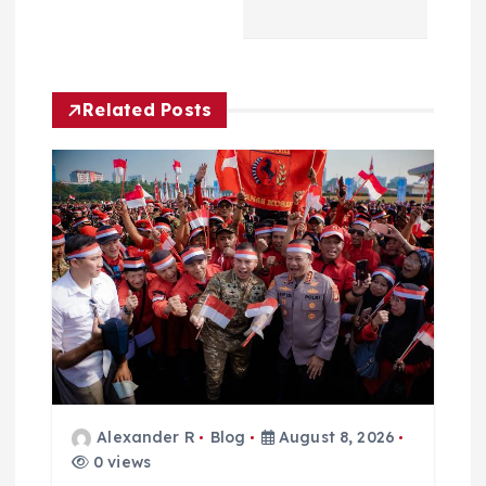
v
i
Related Posts
g
a
t
i
o
n
Alexander R
Blog
August 8, 2026
0 views