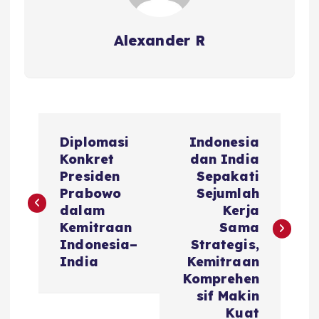
Alexander R
P
Diplomasi
Indonesia
o
Konkret
dan India
Presiden
Sepakati
s
Prabowo
Sejumlah
dalam
Kerja
t
Kemitraan
Sama
Indonesia–
Strategis,
n
India
Kemitraan
Komprehen
a
sif Makin
Kuat