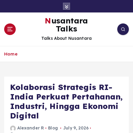
S
k
i
Nusantara
p
Talks
t
o
Talks About Nusantara
c
o
Home
n
t
e
n
t
Kolaborasi Strategis RI-
India Perkuat Pertahanan,
Industri, Hingga Ekonomi
Digital
Alexander R
Blog
July 9, 2026