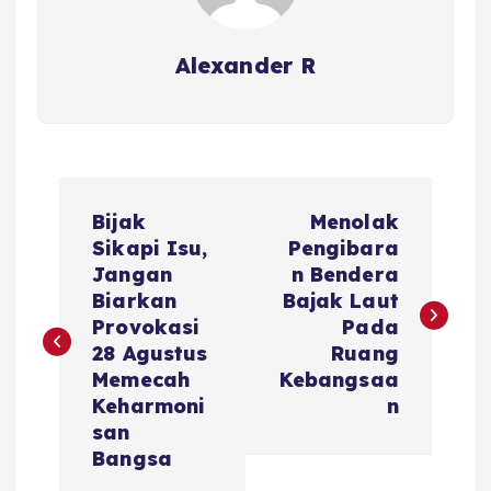
Alexander R
P
Bijak
Menolak
o
Sikapi Isu,
Pengibara
Jangan
n Bendera
s
Biarkan
Bajak Laut
Provokasi
Pada
t
28 Agustus
Ruang
Memecah
Kebangsaa
n
Keharmoni
n
san
a
Bangsa