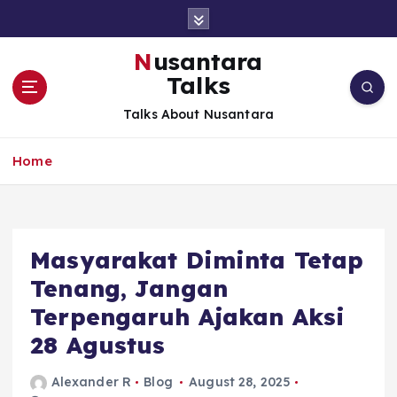
S
k
i
Nusantara
p
Talks
t
o
Talks About Nusantara
c
o
Home
n
t
e
n
t
Masyarakat Diminta Tetap
Tenang, Jangan
Terpengaruh Ajakan Aksi
28 Agustus
Alexander R
Blog
August 28, 2025