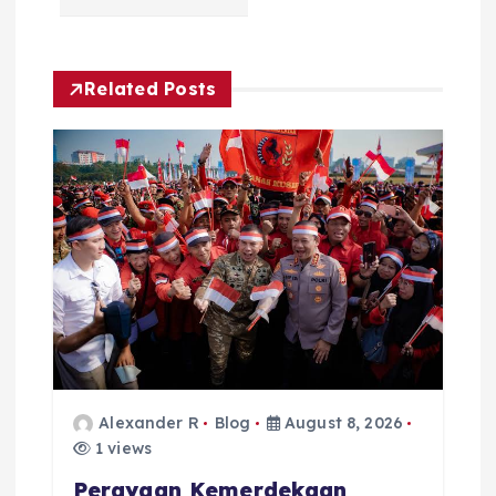
v
i
Related Posts
g
a
t
i
o
n
Alexander R
Blog
August 8, 2026
1 views
Perayaan Kemerdekaan