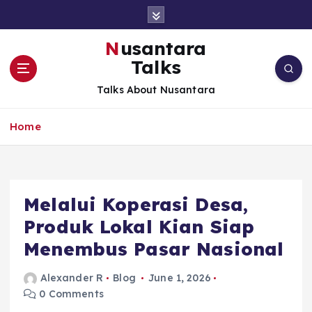
S
k
i
Nusantara
p
Talks
t
o
Talks About Nusantara
c
o
Home
n
t
e
n
t
Melalui Koperasi Desa,
Produk Lokal Kian Siap
Menembus Pasar Nasional
Alexander R
Blog
June 1, 2026
0 Comments