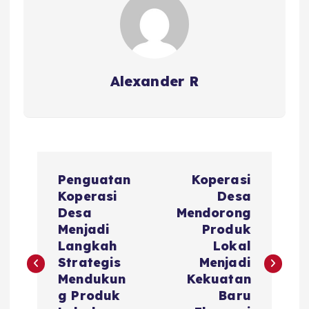
Alexander R
P
Penguatan
Koperasi
o
Koperasi
Desa
Desa
Mendorong
s
Menjadi
Produk
Langkah
Lokal
t
Strategis
Menjadi
Mendukun
Kekuatan
n
g Produk
Baru