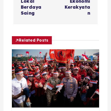
Lokal
Ekonomi
a
Berdaya
Kerakyata
Saing
n
v
i
Related Posts
g
a
t
i
o
n