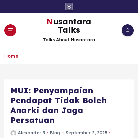
S
k
i
Nusantara
p
Talks
t
o
Talks About Nusantara
c
o
Home
n
t
e
n
t
MUI: Penyampaian
Pendapat Tidak Boleh
Anarki dan Jaga
Persatuan
Alexander R
Blog
September 2, 2025