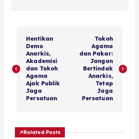
P
Hentikan
Tokoh
o
Demo
Agama
Anarkis,
dan Pakar:
s
Akademisi
Jangan
dan Tokoh
Bertindak
t
Agama
Anarkis,
Ajak Publik
Tetap
n
Jaga
Jaga
Persatuan
Persatuan
a
v
Related Posts