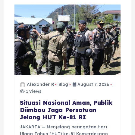
i
g
a
t
i
o
Alexander R
Blog
August 7, 2026
n
1 views
Situasi Nasional Aman, Publik
Diimbau Jaga Persatuan
Jelang HUT Ke-81 RI
JAKARTA — Menjelang peringatan Hari
Ulang Tahun (HUT) ke-81 Kemerdekaan