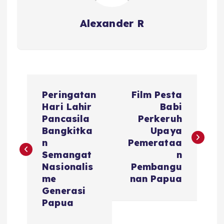
Alexander R
P
Peringatan
Film Pesta
o
Hari Lahir
Babi
Pancasila
Perkeruh
s
Bangkitka
Upaya
n
Pemerataa
t
Semangat
n
Nasionalis
Pembangu
n
me
nan Papua
Generasi
a
Papua