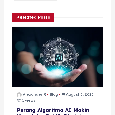
v
i
Related Posts
g
a
t
i
o
n
Alexander R
Blog
August 6, 2026
1 views
Perang Algoritma AI Makin