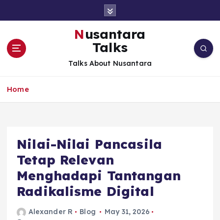
S
k
i
Nusantara
p
Talks
t
o
Talks About Nusantara
c
o
Home
n
t
e
n
t
Nilai-Nilai Pancasila
Tetap Relevan
Menghadapi Tantangan
Radikalisme Digital
Alexander R
Blog
May 31, 2026