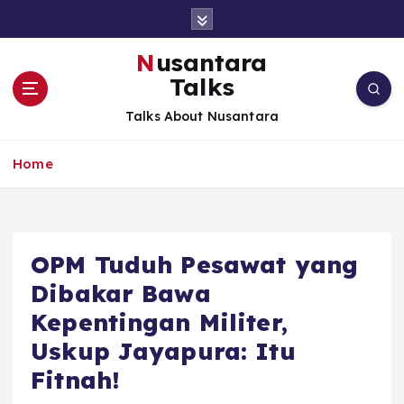
S
k
i
Nusantara
p
Talks
t
o
Talks About Nusantara
c
o
Home
n
t
e
n
t
OPM Tuduh Pesawat yang
Dibakar Bawa
Kepentingan Militer,
Uskup Jayapura: Itu
Fitnah!