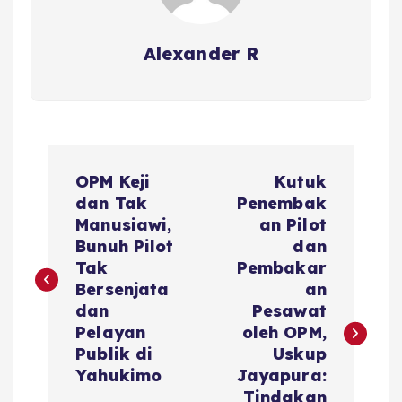
Alexander R
P
OPM Keji
Kutuk
o
dan Tak
Penembak
Manusiawi,
an Pilot
s
Bunuh Pilot
dan
Tak
Pembakar
t
Bersenjata
an
dan
Pesawat
n
Pelayan
oleh OPM,
Publik di
Uskup
a
Yahukimo
Jayapura:
Tindakan