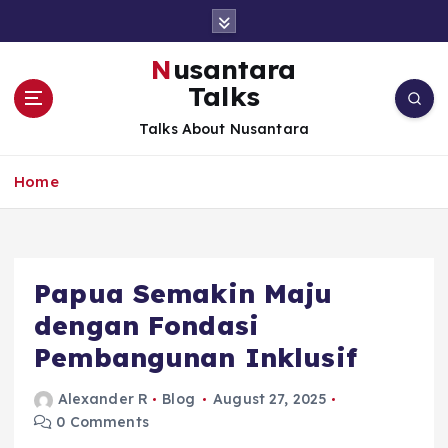
S
k
i
Nusantara
p
Talks
t
o
Talks About Nusantara
c
o
Home
n
t
e
n
t
Papua Semakin Maju
dengan Fondasi
Pembangunan Inklusif
Alexander R
Blog
August 27, 2025
0 Comments