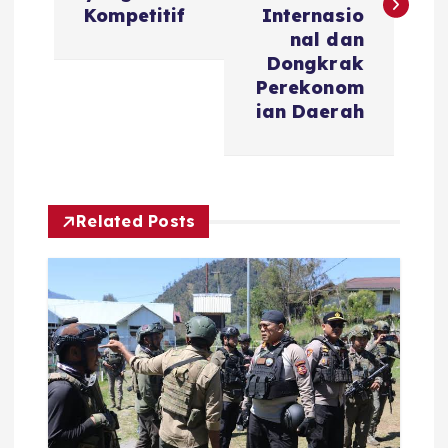
t
Kompetitif
Internasio
nal dan
n
Dongkrak
Perekonom
a
ian Daerah
v
i
Related Posts
g
a
t
i