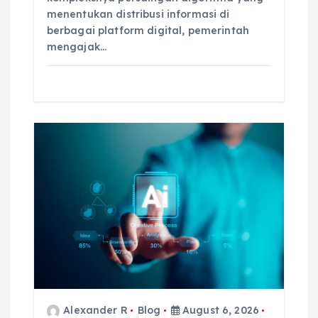
menentukan distribusi informasi di
berbagai platform digital, pemerintah
mengajak…
Alexander R
Blog
August 6, 2026