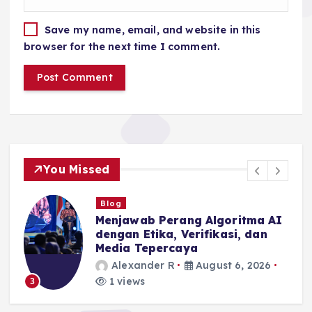
Save my name, email, and website in this
browser for the next time I comment.
You Missed
Blog
g Algoritma AI
Algoritma Mengejar A
rifikasi, dan
Jurnalisme Menjaga 
a
dan Akal Sehat Publi
August 6, 2026
Alexander R
Augus
1 views
4