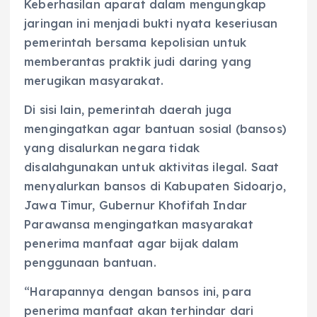
Keberhasilan aparat dalam mengungkap
jaringan ini menjadi bukti nyata keseriusan
pemerintah bersama kepolisian untuk
memberantas praktik judi daring yang
merugikan masyarakat.
Di sisi lain, pemerintah daerah juga
mengingatkan agar bantuan sosial (bansos)
yang disalurkan negara tidak
disalahgunakan untuk aktivitas ilegal. Saat
menyalurkan bansos di Kabupaten Sidoarjo,
Jawa Timur, Gubernur Khofifah Indar
Parawansa mengingatkan masyarakat
penerima manfaat agar bijak dalam
penggunaan bantuan.
“Harapannya dengan bansos ini, para
penerima manfaat akan terhindar dari