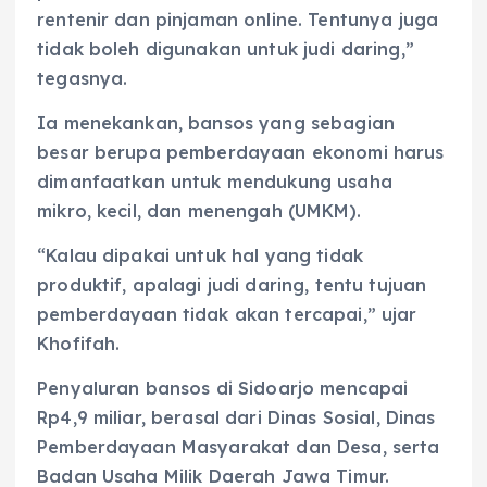
rentenir dan pinjaman online. Tentunya juga
tidak boleh digunakan untuk judi daring,”
tegasnya.
Ia menekankan, bansos yang sebagian
besar berupa pemberdayaan ekonomi harus
dimanfaatkan untuk mendukung usaha
mikro, kecil, dan menengah (UMKM).
“Kalau dipakai untuk hal yang tidak
produktif, apalagi judi daring, tentu tujuan
pemberdayaan tidak akan tercapai,” ujar
Khofifah.
Penyaluran bansos di Sidoarjo mencapai
Rp4,9 miliar, berasal dari Dinas Sosial, Dinas
Pemberdayaan Masyarakat dan Desa, serta
Badan Usaha Milik Daerah Jawa Timur.