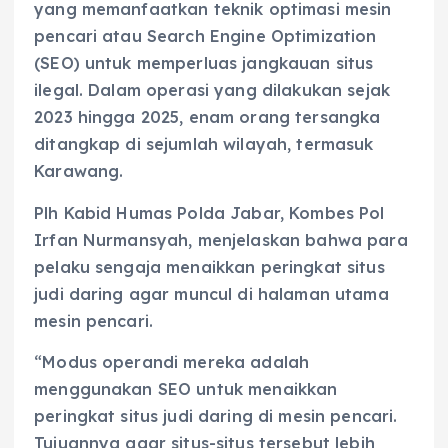
yang memanfaatkan teknik optimasi mesin
pencari atau Search Engine Optimization
(SEO) untuk memperluas jangkauan situs
ilegal. Dalam operasi yang dilakukan sejak
2023 hingga 2025, enam orang tersangka
ditangkap di sejumlah wilayah, termasuk
Karawang.
Plh Kabid Humas Polda Jabar, Kombes Pol
Irfan Nurmansyah, menjelaskan bahwa para
pelaku sengaja menaikkan peringkat situs
judi daring agar muncul di halaman utama
mesin pencari.
“Modus operandi mereka adalah
menggunakan SEO untuk menaikkan
peringkat situs judi daring di mesin pencari.
Tujuannya agar situs-situs tersebut lebih