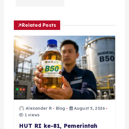
a
v
Related Posts
i
g
a
t
i
o
Alexander R
Blog
August 5, 2026
1 views
n
HUT RI ke-81, Pemerintah