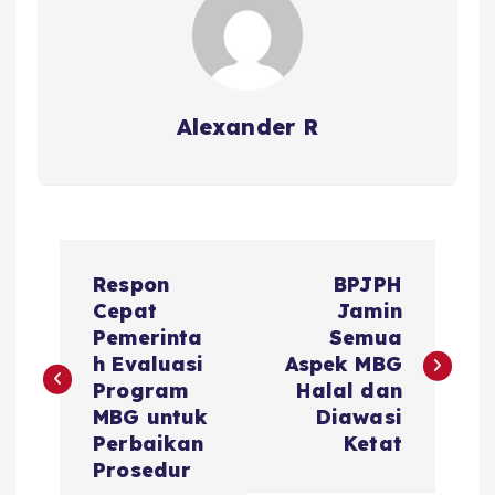
Alexander R
P
Respon
BPJPH
o
Cepat
Jamin
Pemerinta
Semua
s
h Evaluasi
Aspek MBG
Program
Halal dan
t
MBG untuk
Diawasi
Perbaikan
Ketat
n
Prosedur