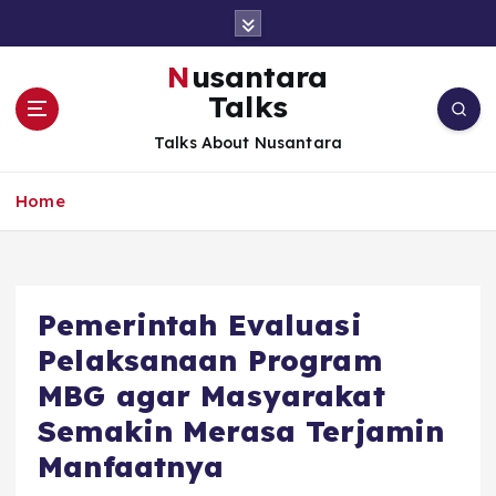
S
k
i
Nusantara
p
Talks
t
o
Talks About Nusantara
c
o
Home
n
t
e
n
t
Pemerintah Evaluasi
Pelaksanaan Program
MBG agar Masyarakat
Semakin Merasa Terjamin
Manfaatnya