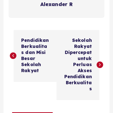
Alexander R
P
Pendidikan
Sekolah
o
Berkualita
Rakyat
s dan Misi
Dipercepat
s
Besar
untuk
Sekolah
Perluas
t
Rakyat
Akses
Pendidikan
n
Berkualita
s
a
v