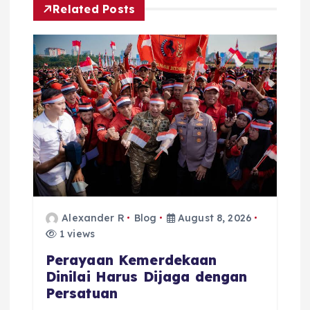
Related Posts
i
g
a
t
i
o
Alexander R
Blog
August 8, 2026
n
1 views
Perayaan Kemerdekaan
Dinilai Harus Dijaga dengan
Persatuan