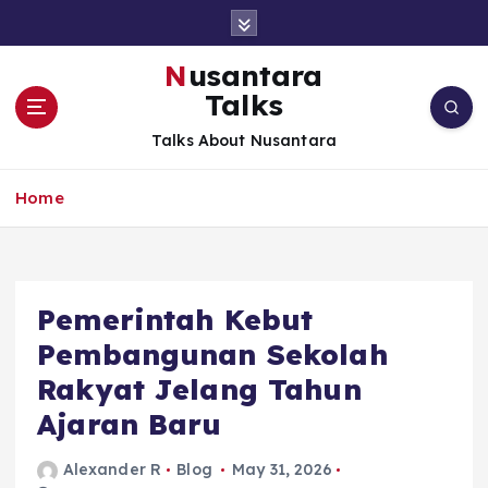
S
k
i
Nusantara
p
Talks
t
o
Talks About Nusantara
c
o
Home
n
t
e
n
t
Pemerintah Kebut
Pembangunan Sekolah
Rakyat Jelang Tahun
Ajaran Baru
Alexander R
Blog
May 31, 2026