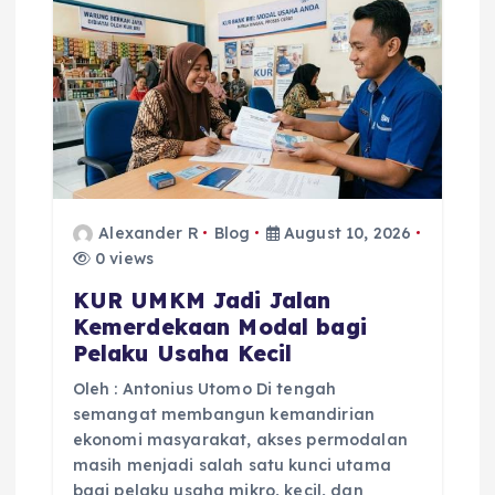
a
t
i
o
n
Alexander R
Blog
August 10, 2026
0 views
KUR UMKM Jadi Jalan
Kemerdekaan Modal bagi
Pelaku Usaha Kecil
Oleh : Antonius Utomo Di tengah
semangat membangun kemandirian
ekonomi masyarakat, akses permodalan
masih menjadi salah satu kunci utama
bagi pelaku usaha mikro, kecil, dan