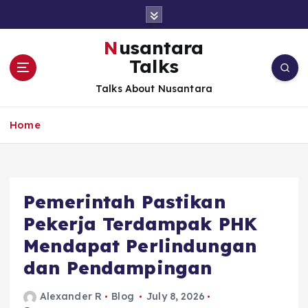
S
k
i
Nusantara
p
Talks
t
o
Talks About Nusantara
c
o
Home
n
t
e
n
t
Pemerintah Pastikan
Pekerja Terdampak PHK
Mendapat Perlindungan
dan Pendampingan
Alexander R
Blog
July 8, 2026