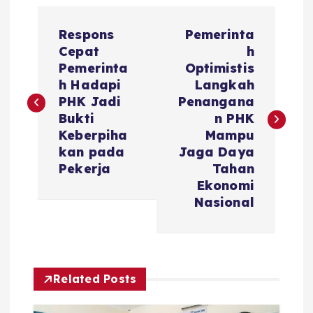
P
Respons
Pemerinta
o
Cepat
h
Pemerinta
Optimistis
s
h Hadapi
Langkah
PHK Jadi
Penangana
t
Bukti
n PHK
Keberpiha
Mampu
n
kan pada
Jaga Daya
Pekerja
Tahan
a
Ekonomi
Nasional
v
i
Related Posts
g