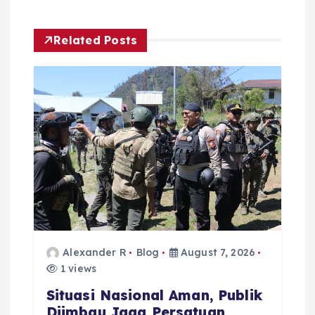
v
i
Related Posts
g
a
t
i
o
n
Alexander R
Blog
August 7, 2026
1 views
Situasi Nasional Aman, Publik
Diimbau Jaga Persatuan