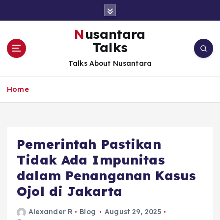
S
k
i
Nusantara
p
Talks
t
o
Talks About Nusantara
c
o
Home
n
t
e
n
t
Pemerintah Pastikan
Tidak Ada Impunitas
dalam Penanganan Kasus
Ojol di Jakarta
Alexander R
Blog
August 29, 2025