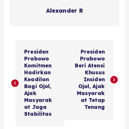
Alexander R
P
Presiden
Presiden
o
Prabowo
Prabowo
Komitmen
Beri Atensi
s
Hadirkan
Khusus
Keadilan
Insiden
t
Bagi Ojol,
Ojol, Ajak
Ajak
Masyarak
n
Masyarak
at Tetap
at Jaga
Tenang
a
Stabilitas