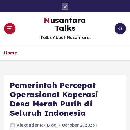
S
k
i
Nusantara
p
Talks
t
o
Talks About Nusantara
c
o
Home
n
t
e
n
t
Pemerintah Percepat
Operasional Koperasi
Desa Merah Putih di
Seluruh Indonesia
Alexander R
Blog
October 2, 2025