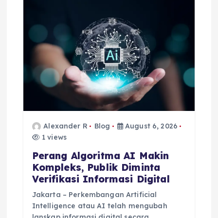
g
a
t
i
o
Alexander R
Blog
August 6, 2026
n
1 views
Perang Algoritma AI Makin
Kompleks, Publik Diminta
Verifikasi Informasi Digital
Jakarta – Perkembangan Artificial
Intelligence atau AI telah mengubah
lanskap informasi digital secara