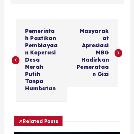
P
Pemerinta
Masyarak
o
h Pastikan
at
Pembiayaa
Apresiasi
s
n Koperasi
MBG
Desa
Hadirkan
t
Merah
Pemerataa
Putih
n Gizi
n
Tanpa
Hambatan
a
v
Related Posts
i