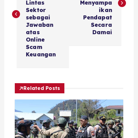
Lintas
Menyampa
t
Sektor
ikan
sebagai
Pendapat
n
Jawaban
Secara
atas
Damai
a
Online
Scam
v
Keuangan
i
g
Related Posts
a
t
i