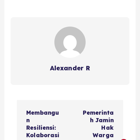
Alexander R
P
Membangu
Pemerinta
o
n
h Jamin
Resiliensi:
Hak
s
Kolaborasi
Warga