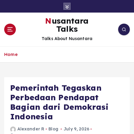
S
k
i
Nusantara
p
Talks
t
o
Talks About Nusantara
c
o
Home
n
t
e
n
t
Pemerintah Tegaskan
Perbedaan Pendapat
Bagian dari Demokrasi
Indonesia
Alexander R
Blog
July 9, 2026