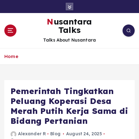
S
k
i
Nusantara
p
Talks
t
o
Talks About Nusantara
c
o
Home
n
t
e
n
t
Pemerintah Tingkatkan
Peluang Koperasi Desa
Merah Putih Kerja Sama di
Bidang Pertanian
Alexander R
Blog
August 24, 2025