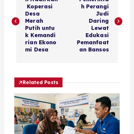
o
Koperasi
h Perangi
s
Desa
Judi
Merah
Daring
t
Putih untu
Lewat
k Kemandi
Edukasi
n
rian Ekono
Pemanfaat
mi Desa
an Bansos
a
v
Related Posts
i
g
a
t