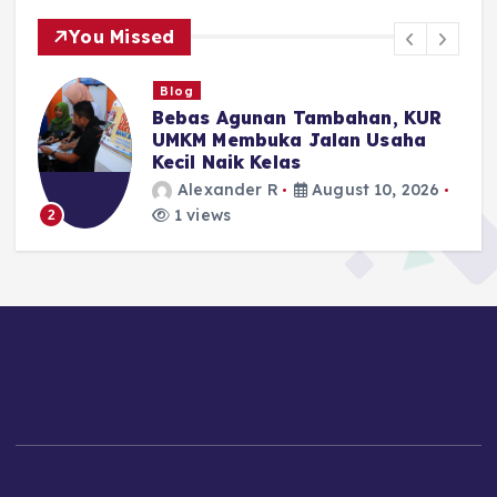
You Missed
Blog
n Tambahan, KUR
HUT Ke-81 RI, Pem
a Jalan Usaha
Perkuat KUR untuk
as
UMKM Naik Kelas
August 10, 2026
Alexander R
Au
1 views
3