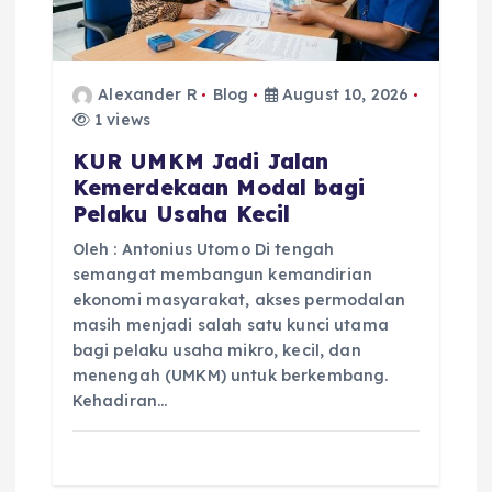
i
o
Alexander R
Blog
August 10, 2026
1 views
n
KUR UMKM Jadi Jalan
Kemerdekaan Modal bagi
Pelaku Usaha Kecil
Oleh : Antonius Utomo Di tengah
semangat membangun kemandirian
ekonomi masyarakat, akses permodalan
masih menjadi salah satu kunci utama
bagi pelaku usaha mikro, kecil, dan
menengah (UMKM) untuk berkembang.
Kehadiran…