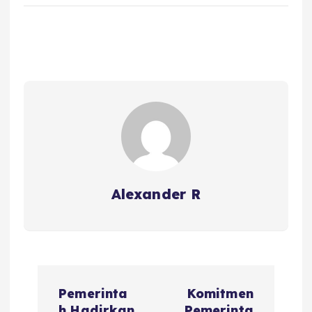
Alexander R
P
Pemerinta
Komitmen
h Hadirkan
Pemerinta