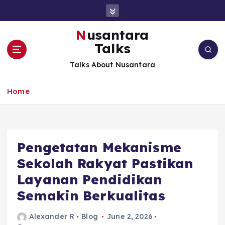
S
k
i
Nusantara
p
Talks
t
o
Talks About Nusantara
c
o
Home
n
t
e
n
t
Pengetatan Mekanisme
Sekolah Rakyat Pastikan
Layanan Pendidikan
Semakin Berkualitas
Alexander R
Blog
June 2, 2026