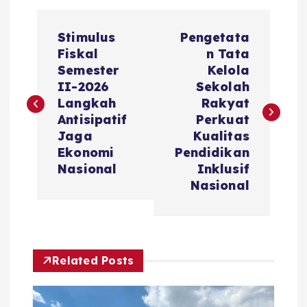
P
Stimulus
Pengetata
o
Fiskal
n Tata
Semester
Kelola
s
II-2026
Sekolah
Langkah
Rakyat
t
Antisipatif
Perkuat
Jaga
Kualitas
n
Ekonomi
Pendidikan
Nasional
Inklusif
a
Nasional
v
i
Related Posts
g