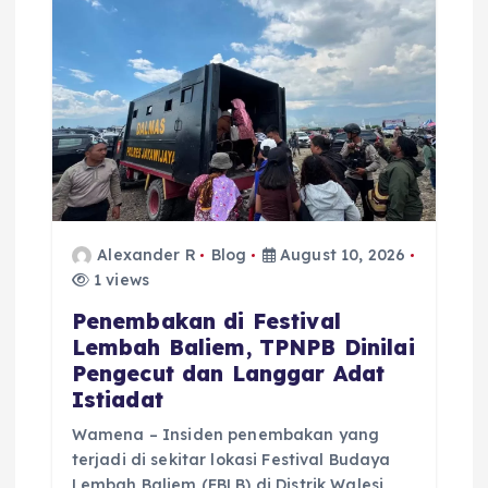
a
t
i
o
n
Alexander R
Blog
August 10, 2026
1 views
Penembakan di Festival
Lembah Baliem, TPNPB Dinilai
Pengecut dan Langgar Adat
Istiadat
Wamena – Insiden penembakan yang
terjadi di sekitar lokasi Festival Budaya
Lembah Baliem (FBLB) di Distrik Walesi,