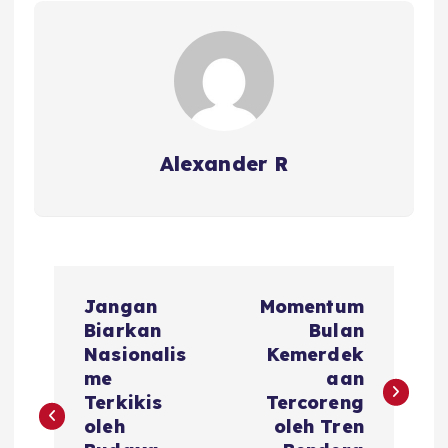
Alexander R
P
Jangan
Momentum
o
Biarkan
Bulan
Nasionalis
Kemerdek
s
me
aan
Terkikis
Tercoreng
t
oleh
oleh Tren