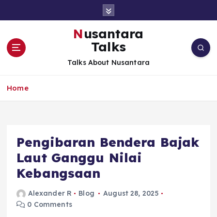
S
k
i
Nusantara
p
Talks
t
o
Talks About Nusantara
c
o
Home
n
t
e
n
t
Pengibaran Bendera Bajak
Laut Ganggu Nilai
Kebangsaan
Alexander R
Blog
August 28, 2025
0 Comments