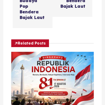
Budaya
Bendera
n
Pop
Bajak Laut
Bendera
a
Bajak Laut
v
i
Related Posts
g
a
t
i
o