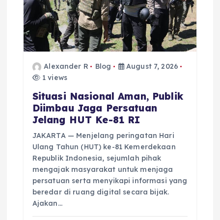
t
i
o
Alexander R
Blog
August 7, 2026
n
1 views
Situasi Nasional Aman, Publik
Diimbau Jaga Persatuan
Jelang HUT Ke-81 RI
JAKARTA — Menjelang peringatan Hari
Ulang Tahun (HUT) ke-81 Kemerdekaan
Republik Indonesia, sejumlah pihak
mengajak masyarakat untuk menjaga
persatuan serta menyikapi informasi yang
beredar di ruang digital secara bijak.
Ajakan…