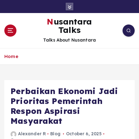
S
k
i
Nusantara
p
Talks
t
o
Talks About Nusantara
c
o
Home
n
t
e
n
t
Perbaikan Ekonomi Jadi
Prioritas Pemerintah
Respon Aspirasi
Masyarakat
Alexander R
Blog
October 6, 2025