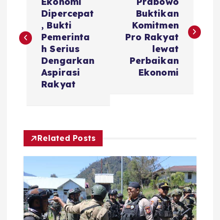
o
Ekonomi
Prabowo
Dipercepat
Buktikan
s
, Bukti
Komitmen
Pemerinta
Pro Rakyat
t
h Serius
lewat
Dengarkan
Perbaikan
n
Aspirasi
Ekonomi
Rakyat
a
v
Related Posts
i
g
a