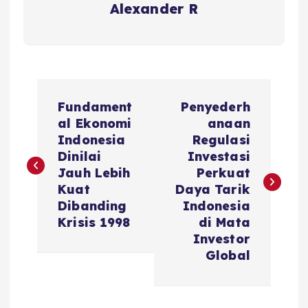
Alexander R
P
Fundament
Penyederh
o
al Ekonomi
anaan
Indonesia
Regulasi
s
Dinilai
Investasi
Jauh Lebih
Perkuat
t
Kuat
Daya Tarik
Dibanding
Indonesia
n
Krisis 1998
di Mata
Investor
a
Global
v