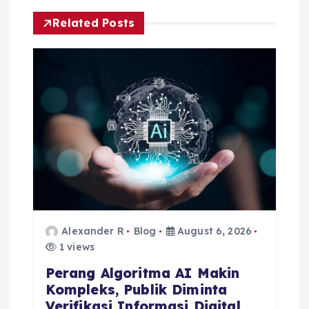
i
Related Posts
g
a
t
i
o
n
Alexander R
Blog
August 6, 2026
1 views
Perang Algoritma AI Makin
Kompleks, Publik Diminta
Verifikasi Informasi Digital