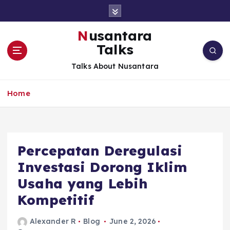
S
k
i
Nusantara
p
Talks
t
o
Talks About Nusantara
c
o
Home
n
t
e
n
t
Percepatan Deregulasi
Investasi Dorong Iklim
Usaha yang Lebih
Kompetitif
Alexander R
Blog
June 2, 2026