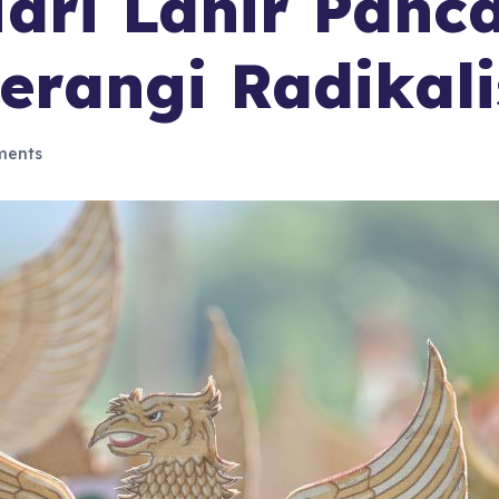
ari Lahir Panca
rangi Radikali
ents