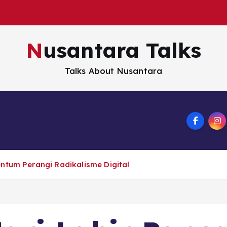
Nusantara Talks
Talks About Nusantara
Social
Sport
Fashion
ntum Perangi Radikalisme Digital