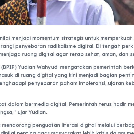
dinilai menjadi momentum strategis untuk memperkuat
ngi penyebaran radikalisme digital. Di tengah per
enjaga ruang digital agar tetap sehat, aman, dan se
 (BPIP) Yudian Wahyudi mengatakan pemerintah berk
suk di ruang digital yang kini menjadi bagian penti
enghadapi penyebaran paham intoleransi, ujaran ke
t dalam bermedia digital. Pemerintah terus hadir me
gsa,” ujar Yudian.
 mendorong penguatan literasi digital melalui berb
inilai penting agar masyarakat lebih kritis dalam me