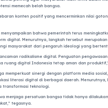
otensi memecah belah bangsa.
aran konten positif yang mencerminkan nilai gotong 
fid menyampaikan bahwa pemerintah terus meningka
form digital. Menurutnya, langkah tersebut merupaka
dungi masyarakat dari pengaruh ideologi yang berten
ncaman radikalisme digital. Penguatan pengawasan, l
a ruang digital Indonesia tetap aman dan produktif,
memperkuat sinergi dengan platform media sosial, k
si literasi digital di berbagai daerah. Menurutnya,
transformasi teknologi.
wa menjaga persatuan bangsa tidak hanya dilakukan di
kat,” tegasnya.