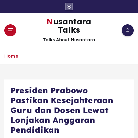
S
k
i
Nusantara
p
Talks
t
o
Talks About Nusantara
c
o
Home
n
t
e
n
t
Presiden Prabowo
Pastikan Kesejahteraan
Guru dan Dosen Lewat
Lonjakan Anggaran
Pendidikan