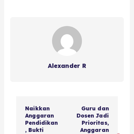
Alexander R
P
Naikkan
Guru dan
o
Anggaran
Dosen Jadi
Pendidikan
Prioritas,
s
, Bukti
Anggaran