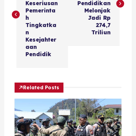
Keseriusan
Pendidikan
t
Pemerinta
Melonjak
h
Jadi Rp
n
Tingkatka
274,7
n
Triliun
a
Kesejahter
aan
v
Pendidik
i
g
Related Posts
a
t
i