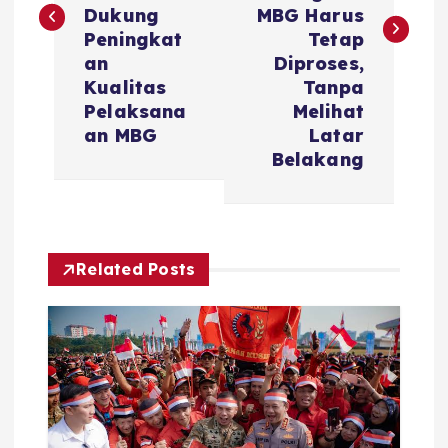
t
Dukung
MBG Harus
Peningkat
Tetap
n
an
Diproses,
Kualitas
Tanpa
a
Pelaksana
Melihat
an MBG
Latar
v
Belakang
i
g
Related Posts
a
t
i