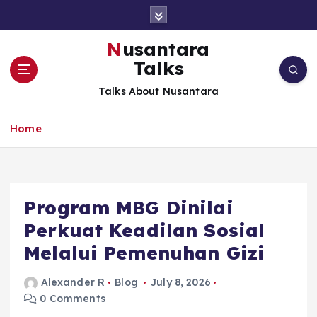
S
k
i
Nusantara
p
Talks
t
o
Talks About Nusantara
c
o
Home
n
t
e
n
t
Program MBG Dinilai
Perkuat Keadilan Sosial
Melalui Pemenuhan Gizi
Alexander R
Blog
July 8, 2026
0 Comments