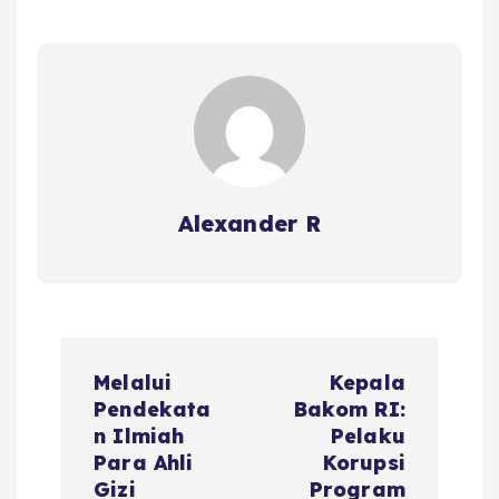
Alexander R
P
Melalui
Kepala
o
Pendekata
Bakom RI:
n Ilmiah
Pelaku
s
Para Ahli
Korupsi
Gizi
Program