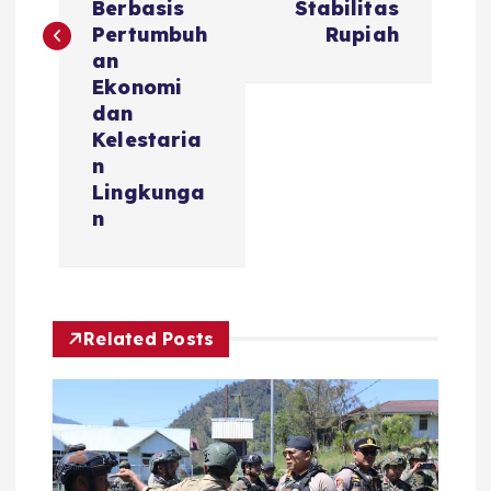
Berbasis
Stabilitas
n
Pertumbuh
Rupiah
an
a
Ekonomi
dan
v
Kelestaria
n
i
Lingkunga
n
g
a
Related Posts
t
i
o