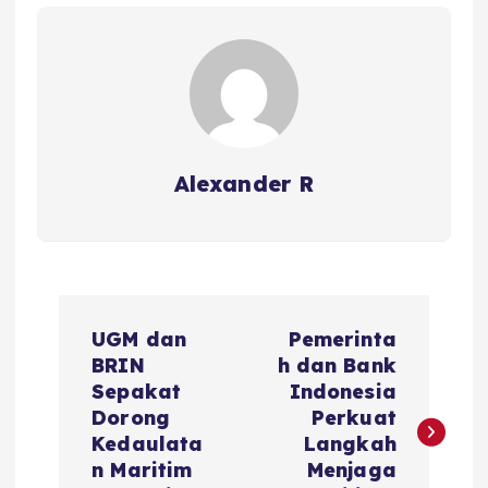
Alexander R
P
UGM dan
Pemerinta
o
BRIN
h dan Bank
Sepakat
Indonesia
s
Dorong
Perkuat
Kedaulata
Langkah
t
n Maritim
Menjaga