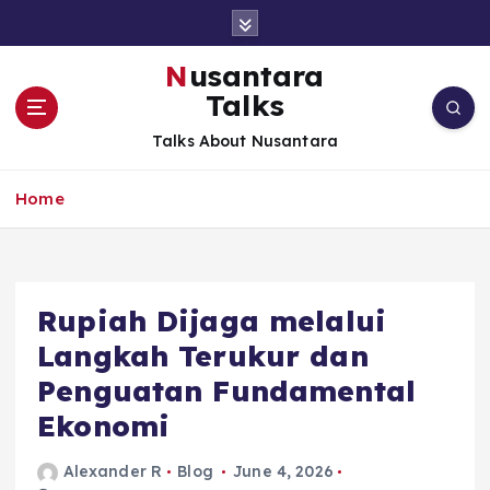
S
k
i
Nusantara
p
Talks
t
o
Talks About Nusantara
c
o
Home
n
t
e
n
t
Rupiah Dijaga melalui
Langkah Terukur dan
Penguatan Fundamental
Ekonomi
Alexander R
Blog
June 4, 2026