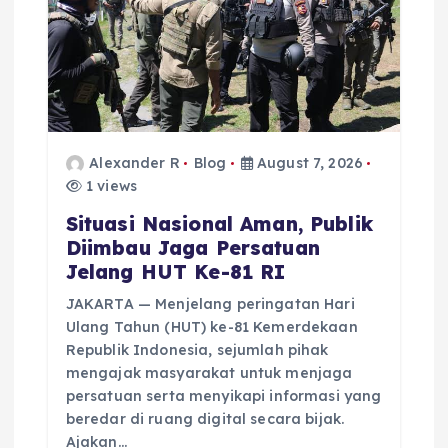
n
Alexander R
Blog
August 7, 2026
1 views
Situasi Nasional Aman, Publik
Diimbau Jaga Persatuan
Jelang HUT Ke-81 RI
JAKARTA — Menjelang peringatan Hari
Ulang Tahun (HUT) ke-81 Kemerdekaan
Republik Indonesia, sejumlah pihak
mengajak masyarakat untuk menjaga
persatuan serta menyikapi informasi yang
beredar di ruang digital secara bijak.
Ajakan…