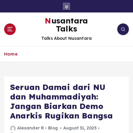
S
k
i
Nusantara
p
Talks
t
o
Talks About Nusantara
c
o
Home
n
t
e
n
t
Seruan Damai dari NU
dan Muhammadiyah:
Jangan Biarkan Demo
Anarkis Rugikan Bangsa
Alexander R
Blog
August 31, 2025