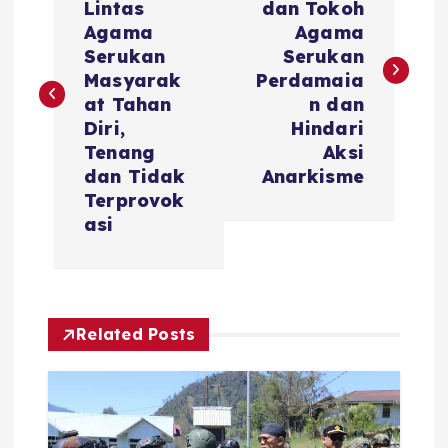
Lintas
dan Tokoh
s
Agama
Agama
Serukan
Serukan
t
Masyarak
Perdamaia
at Tahan
n dan
n
Diri,
Hindari
Tenang
Aksi
a
dan Tidak
Anarkisme
Terprovok
v
asi
i
g
Related Posts
a
t