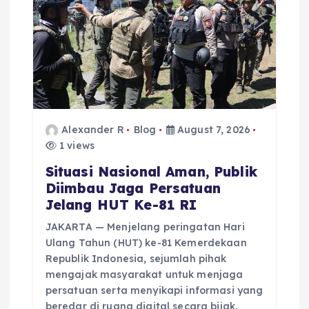
i
o
n
Alexander R
Blog
August 7, 2026
1 views
Situasi Nasional Aman, Publik
Diimbau Jaga Persatuan
Jelang HUT Ke-81 RI
JAKARTA — Menjelang peringatan Hari
Ulang Tahun (HUT) ke-81 Kemerdekaan
Republik Indonesia, sejumlah pihak
mengajak masyarakat untuk menjaga
persatuan serta menyikapi informasi yang
beredar di ruang digital secara bijak.