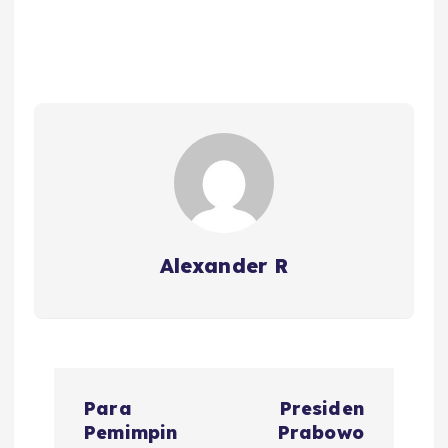
Alexander R
P
Para
Presiden
o
Pemimpin
Prabowo