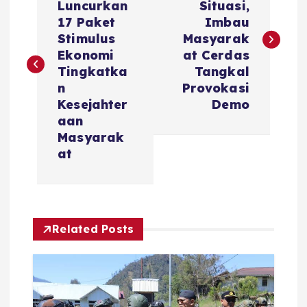
Luncurkan
Situasi,
s
17 Paket
Imbau
Stimulus
Masyarak
t
Ekonomi
at Cerdas
Tingkatka
Tangkal
n
n
Provokasi
Kesejahter
Demo
a
aan
Masyarak
v
at
i
g
Related Posts
a
t