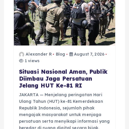
i
o
n
Alexander R
Blog
August 7, 2026
1 views
Situasi Nasional Aman, Publik
Diimbau Jaga Persatuan
Jelang HUT Ke-81 RI
JAKARTA — Menjelang peringatan Hari
Ulang Tahun (HUT) ke-81 Kemerdekaan
Republik Indonesia, sejumlah pihak
mengajak masyarakat untuk menjaga
persatuan serta menyikapi informasi yang
beredar di ruang digital secara bijak.