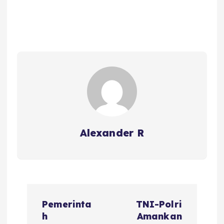
Alexander R
P
Pemerinta
TNI-Polri
o
h
Amankan