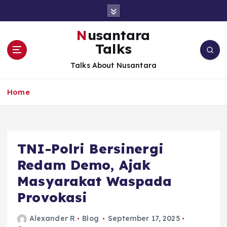
S
k
i
Nusantara
p
Talks
t
o
Talks About Nusantara
c
o
Home
n
t
e
n
t
TNI-Polri Bersinergi
Redam Demo, Ajak
Masyarakat Waspada
Provokasi
Alexander R
Blog
September 17, 2025