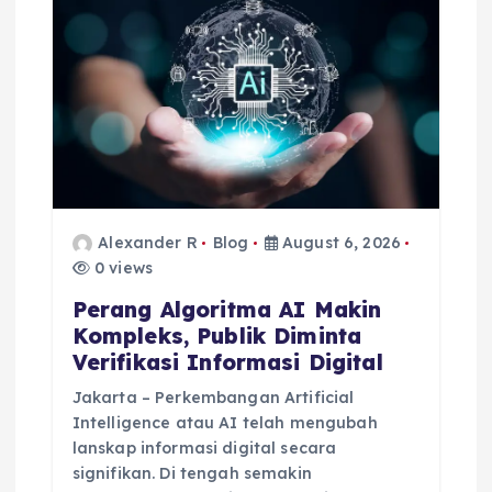
g
a
t
i
o
Alexander R
Blog
August 6, 2026
0 views
n
Perang Algoritma AI Makin
Kompleks, Publik Diminta
Verifikasi Informasi Digital
Jakarta – Perkembangan Artificial
Intelligence atau AI telah mengubah
lanskap informasi digital secara
signifikan. Di tengah semakin