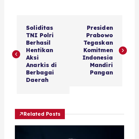
P
Soliditas
Presiden
o
TNI Polri
Prabowo
Berhasil
Tegaskan
s
Hentikan
Komitmen
Aksi
Indonesia
t
Anarkis di
Mandiri
Berbagai
Pangan
n
Daerah
a
v
Related Posts
i