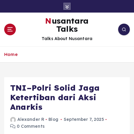
S
k
i
Nusantara
p
Talks
t
o
Talks About Nusantara
c
o
Home
n
t
e
n
t
TNI–Polri Solid Jaga
Ketertiban dari Aksi
Anarkis
Alexander R
Blog
September 7, 2025
0 Comments