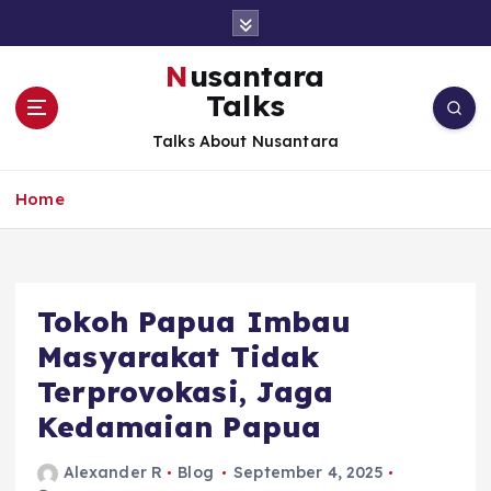
S
k
i
Nusantara
p
Talks
t
o
Talks About Nusantara
c
o
Home
n
t
e
n
t
Tokoh Papua Imbau
Masyarakat Tidak
Terprovokasi, Jaga
Kedamaian Papua
Alexander R
Blog
September 4, 2025