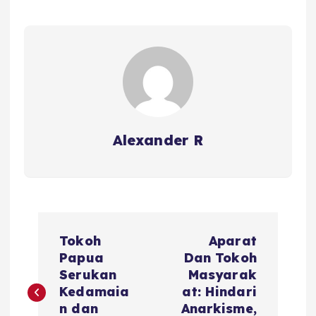
Alexander R
P
Tokoh
Aparat
o
Papua
Dan Tokoh
Serukan
Masyarak
s
Kedamaia
at: Hindari
n dan
Anarkisme,