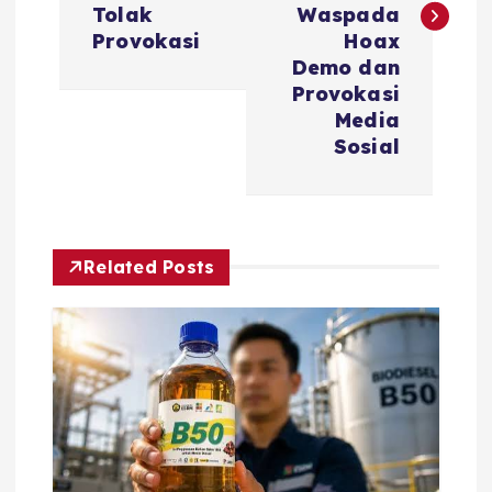
t
Tolak
Waspada
Provokasi
Hoax
n
Demo dan
Provokasi
a
Media
Sosial
v
i
Related Posts
g
a
t
i