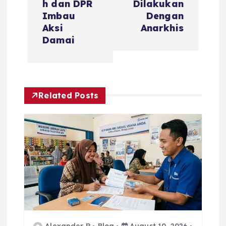
t
h dan DPR
Dilakukan
Imbau
Dengan
n
Aksi
Anarkhis
Damai
a
v
Related Posts
i
g
a
t
i
Alexander R
Blog
August 10, 2026