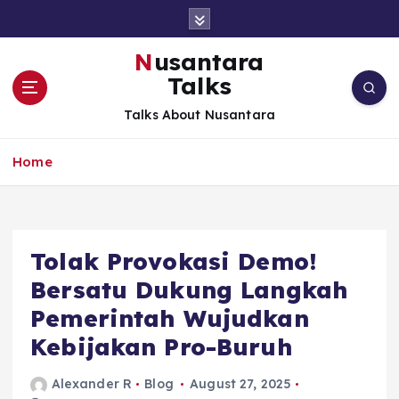
S
k
i
Nusantara
p
Talks
t
o
Talks About Nusantara
c
o
Home
n
t
e
n
t
Tolak Provokasi Demo!
Bersatu Dukung Langkah
Pemerintah Wujudkan
Kebijakan Pro-Buruh
Alexander R
Blog
August 27, 2025