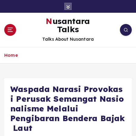
S
k
i
Nusantara
p
Talks
t
o
Talks About Nusantara
c
o
Home
n
t
e
n
t
Waspada Narasi Provokas
i Perusak Semangat Nasio
nalisme Melalui
Pengibaran Bendera Bajak
Laut