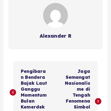
Alexander R
P
Pengibara
Jaga
o
n Bendera
Semangat
Bajak Laut
Nasionalis
s
Ganggu
me di
Momentum
Tengah
t
Bulan
Fenomena
Kemerdek
Simbol