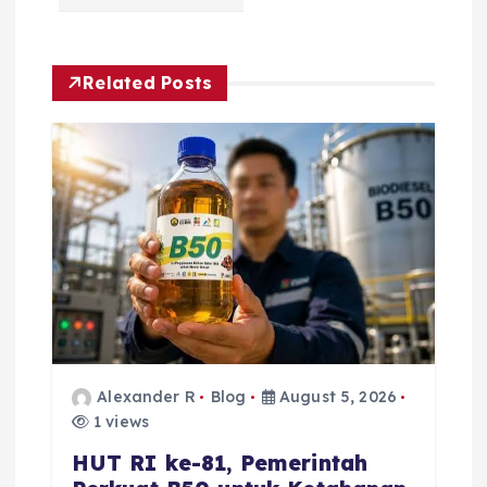
a
v
Related Posts
i
g
a
t
i
o
Alexander R
Blog
August 5, 2026
n
1 views
HUT RI ke-81, Pemerintah