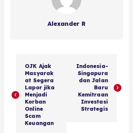
Alexander R
P
OJK Ajak
Indonesia-
o
Masyarak
Singapura
at Segera
dan Jalan
s
Lapor jika
Baru
Menjadi
Kemitraan
t
Korban
Investasi
Online
Strategis
n
Scam
Keuangan