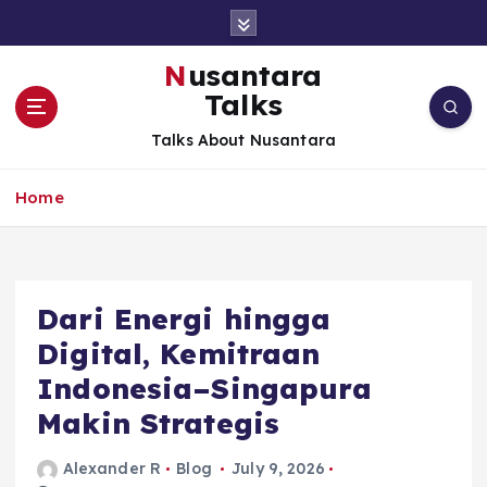
S
k
i
Nusantara
p
Talks
t
o
Talks About Nusantara
c
o
Home
n
t
e
n
t
Dari Energi hingga
Digital, Kemitraan
Indonesia–Singapura
Makin Strategis
Alexander R
Blog
July 9, 2026