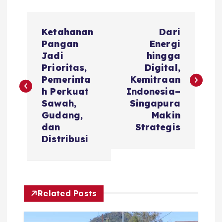
P
Ketahanan
Dari
o
Pangan
Energi
Jadi
hingga
s
Prioritas,
Digital,
Pemerinta
Kemitraan
t
h Perkuat
Indonesia–
Sawah,
Singapura
n
Gudang,
Makin
dan
Strategis
a
Distribusi
v
i
Related Posts
g