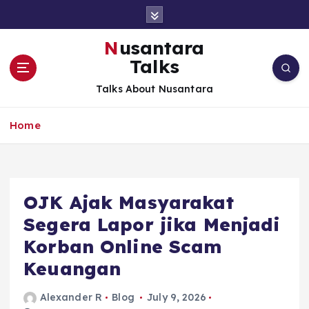
S
k
i
Nusantara
p
Talks
t
o
Talks About Nusantara
c
o
Home
n
t
e
n
t
OJK Ajak Masyarakat
Segera Lapor jika Menjadi
Korban Online Scam
Keuangan
Alexander R
Blog
July 9, 2026