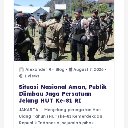
a
t
i
o
n
Alexander R
Blog
August 7, 2026
1 views
Situasi Nasional Aman, Publik
Diimbau Jaga Persatuan
Jelang HUT Ke-81 RI
JAKARTA — Menjelang peringatan Hari
Ulang Tahun (HUT) ke-81 Kemerdekaan
Republik Indonesia, sejumlah pihak