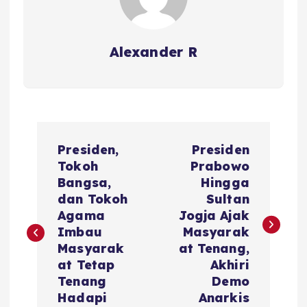
Alexander R
P
Presiden,
Presiden
o
Tokoh
Prabowo
Bangsa,
Hingga
s
dan Tokoh
Sultan
Agama
Jogja Ajak
t
Imbau
Masyarak
Masyarak
at Tenang,
n
at Tetap
Akhiri
Tenang
Demo
a
Hadapi
Anarkis