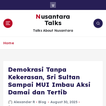
S
k
i
Nusantara
p
Talks
t
o
Talks About Nusantara
c
o
Home
n
t
e
n
t
Demokrasi Tanpa
Kekerasan, Sri Sultan
Sampai MUI Imbau Aksi
Damai dan Tertib
Alexander R
Blog
August 30, 2025