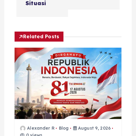
Situasi
v
i
Related Posts
g
a
t
i
o
n
Alexander R
Blog
August 9, 2026
0 views