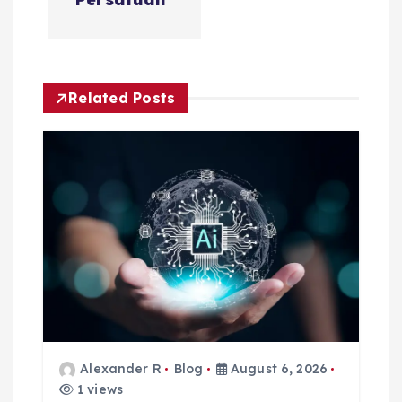
i
g
Related Posts
a
t
i
o
n
Alexander R
Blog
August 6, 2026
1 views