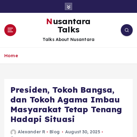
S
k
i
Nusantara
p
Talks
t
o
Talks About Nusantara
c
o
Home
n
t
e
n
t
Presiden, Tokoh Bangsa,
dan Tokoh Agama Imbau
Masyarakat Tetap Tenang
Hadapi Situasi
Alexander R
Blog
August 30, 2025