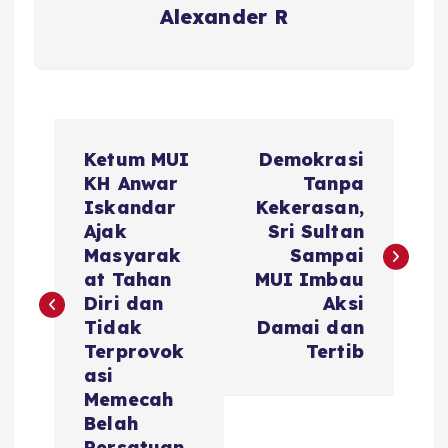
Alexander R
P
Ketum MUI
Demokrasi
o
KH Anwar
Tanpa
Iskandar
Kekerasan,
s
Ajak
Sri Sultan
Masyarak
Sampai
t
at Tahan
MUI Imbau
Diri dan
Aksi
n
Tidak
Damai dan
Terprovok
Tertib
a
asi
Memecah
v
Belah
Persatuan