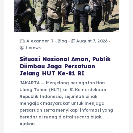
t
i
o
Alexander R
Blog
August 7, 2026
n
1 views
Situasi Nasional Aman, Publik
Diimbau Jaga Persatuan
Jelang HUT Ke-81 RI
JAKARTA — Menjelang peringatan Hari
Ulang Tahun (HUT) ke-81 Kemerdekaan
Republik Indonesia, sejumlah pihak
mengajak masyarakat untuk menjaga
persatuan serta menyikapi informasi yang
beredar di ruang digital secara bijak.
Ajakan…