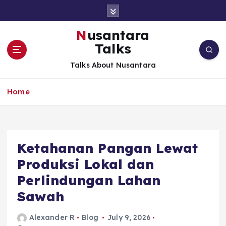
S
k
i
Nusantara
p
Talks
t
o
Talks About Nusantara
c
o
Home
n
t
e
n
t
Ketahanan Pangan Lewat
Produksi Lokal dan
Perlindungan Lahan
Sawah
Alexander R
Blog
July 9, 2026