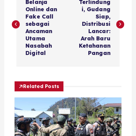
o
Belanja
Terlindung
Online dan
i, Gudang
s
Fake Call
Siap,
sebagai
Distribusi
t
Ancaman
Lancar:
Utama
Arah Baru
n
Nasabah
Ketahanan
Digital
Pangan
a
v
Related Posts
i
g
a