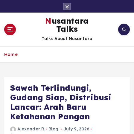
S
k
i
Nusantara
p
Talks
t
o
Talks About Nusantara
c
o
Home
n
t
e
n
t
Sawah Terlindungi,
Gudang Siap, Distribusi
Lancar: Arah Baru
Ketahanan Pangan
Alexander R
Blog
July 9, 2026