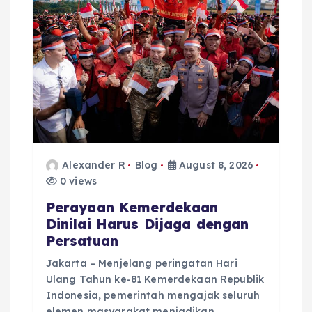
g
a
t
i
o
Alexander R
Blog
August 8, 2026
n
0 views
Perayaan Kemerdekaan
Dinilai Harus Dijaga dengan
Persatuan
Jakarta – Menjelang peringatan Hari
Ulang Tahun ke-81 Kemerdekaan Republik
Indonesia, pemerintah mengajak seluruh
elemen masyarakat menjadikan