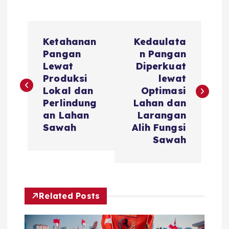
P
Ketahanan
Kedaulata
o
Pangan
n Pangan
Lewat
Diperkuat
s
Produksi
lewat
Lokal dan
Optimasi
t
Perlindung
Lahan dan
an Lahan
Larangan
n
Sawah
Alih Fungsi
Sawah
a
v
Related Posts
i