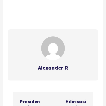
Alexander R
P
Presiden
Hilirisasi