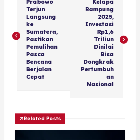
o
Prabowo
Kelapa
Terjun
Rampung
s
Langsung
2025,
ke
Investasi
t
Sumatera,
Rp1,6
Pastikan
Triliun
n
Pemulihan
Dinilai
Pasca
Bisa
a
Bencana
Dongkrak
Berjalan
Pertumbuh
v
Cepat
an
Nasional
i
g
Related Posts
a