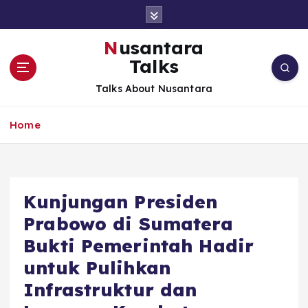
S
k
i
Nusantara
p
Talks
t
o
Talks About Nusantara
c
o
Home
n
t
e
n
t
Kunjungan Presiden
Prabowo di Sumatera
Bukti Pemerintah Hadir
untuk Pulihkan
Infrastruktur dan