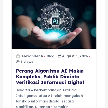
t
i
o
n
Alexander R
Blog
August 6, 2026
1 views
Perang Algoritma AI Makin
Kompleks, Publik Diminta
Verifikasi Informasi Digital
Jakarta – Perkembangan Artificial
Intelligence atau AI telah mengubah
lanskap informasi digital secara
signifikan. Di tengah semakin