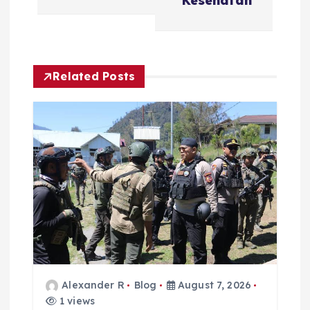
i
Kesehatan
g
a
Related Posts
t
i
o
n
Alexander R
Blog
August 7, 2026
1 views