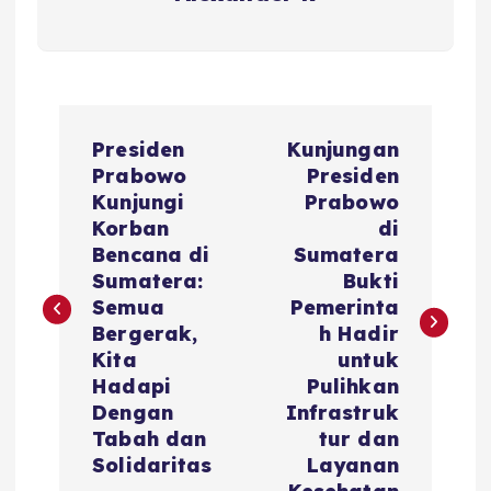
P
Presiden
Kunjungan
o
Prabowo
Presiden
Kunjungi
Prabowo
s
Korban
di
Bencana di
Sumatera
t
Sumatera:
Bukti
Semua
Pemerinta
n
Bergerak,
h Hadir
Kita
untuk
a
Hadapi
Pulihkan
Dengan
Infrastruk
v
Tabah dan
tur dan
Solidaritas
Layanan