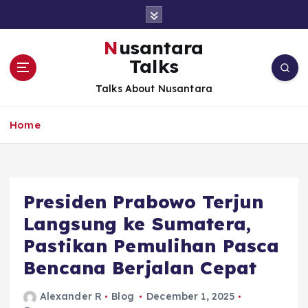
S
k
i
Nusantara
p
Talks
t
o
Talks About Nusantara
c
o
Home
n
t
e
n
t
Presiden Prabowo Terjun
Langsung ke Sumatera,
Pastikan Pemulihan Pasca
Bencana Berjalan Cepat
Alexander R
Blog
December 1, 2025