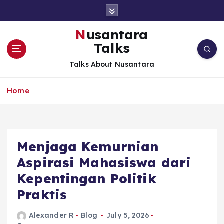
S
k
i
Nusantara
p
Talks
t
o
Talks About Nusantara
c
o
Home
n
t
e
n
t
Menjaga Kemurnian
Aspirasi Mahasiswa dari
Kepentingan Politik
Praktis
Alexander R
Blog
July 5, 2026