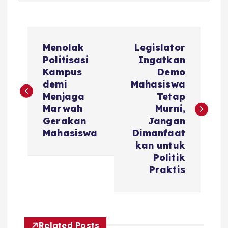
P
Menolak
Legislator
o
Politisasi
Ingatkan
Kampus
Demo
s
demi
Mahasiswa
Menjaga
Tetap
t
Marwah
Murni,
Gerakan
Jangan
n
Mahasiswa
Dimanfaat
kan untuk
a
Politik
Praktis
v
i
Related Posts