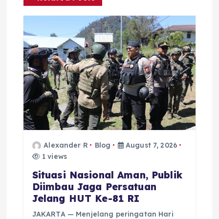
g
a
t
i
o
n
Alexander R
Blog
August 7, 2026
1 views
Situasi Nasional Aman, Publik
Diimbau Jaga Persatuan
Jelang HUT Ke-81 RI
JAKARTA — Menjelang peringatan Hari