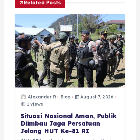
i
Related Posts
g
a
t
i
o
n
Alexander R
Blog
August 7, 2026
1 views
Situasi Nasional Aman, Publik
Diimbau Jaga Persatuan
Jelang HUT Ke-81 RI