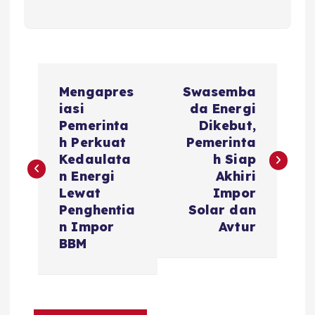
P
Mengapres
Swasemba
o
iasi
da Energi
Pemerinta
Dikebut,
s
h Perkuat
Pemerinta
Kedaulata
h Siap
t
n Energi
Akhiri
Lewat
Impor
n
Penghentia
Solar dan
n Impor
Avtur
a
BBM
v