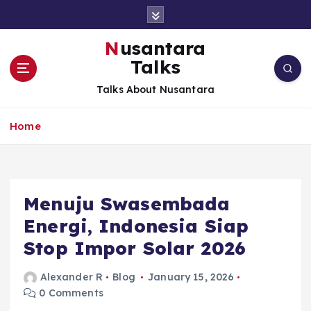
S
k
i
Nusantara
p
Talks
t
o
Talks About Nusantara
c
o
Home
n
t
e
n
t
Menuju Swasembada
Energi, Indonesia Siap
Stop Impor Solar 2026
Alexander R
Blog
January 15, 2026
0 Comments