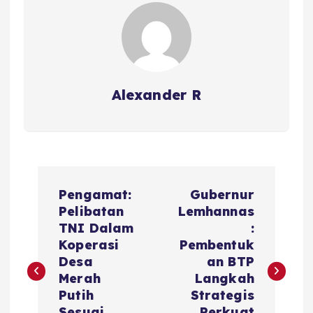
Alexander R
P
Pengamat:
Gubernur
o
Pelibatan
Lemhannas
TNI Dalam
:
s
Koperasi
Pembentuk
Desa
an BTP
t
Merah
Langkah
Putih
Strategis
Sesuai
Perkuat