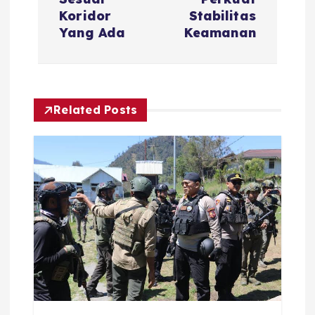
n
Koridor
Stabilitas
a
Yang Ada
Keamanan
v
i
Related Posts
g
a
t
i
o