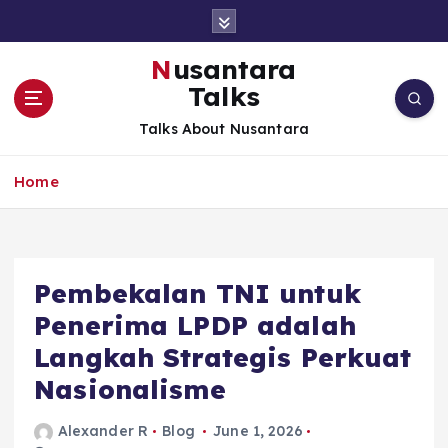
S
k
i
Nusantara
p
Talks
t
o
Talks About Nusantara
c
o
Home
n
t
e
n
t
Pembekalan TNI untuk
Penerima LPDP adalah
Langkah Strategis Perkuat
Nasionalisme
Alexander R
Blog
June 1, 2026