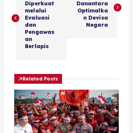
Diperkuat
Danantara
s
melalui
Optimalka
Evaluasi
n Devisa
t
dan
Negara
Pengawas
n
an
Berlapis
a
v
Related Posts
i
g
a
t