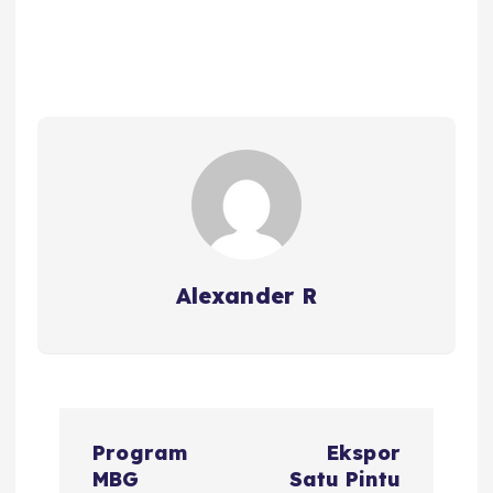
Alexander R
P
Program
Ekspor
o
MBG
Satu Pintu