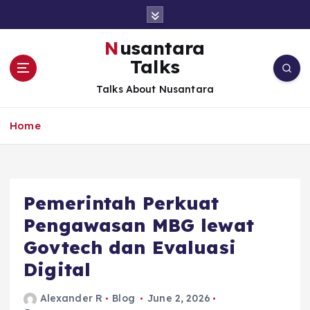
S
k
i
Nusantara
p
Talks
t
o
Talks About Nusantara
c
o
Home
n
t
e
n
t
Pemerintah Perkuat
Pengawasan MBG lewat
Govtech dan Evaluasi
Digital
Alexander R
Blog
June 2, 2026